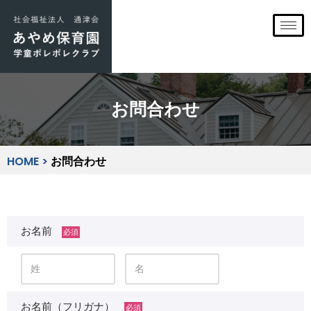
コ
ン
テ
ン
お問合わせ
ツ
へ
ス
キ
HOME
>
お問合わせ
ッ
プ
お名前
必須
お名前（フリガナ）
必須