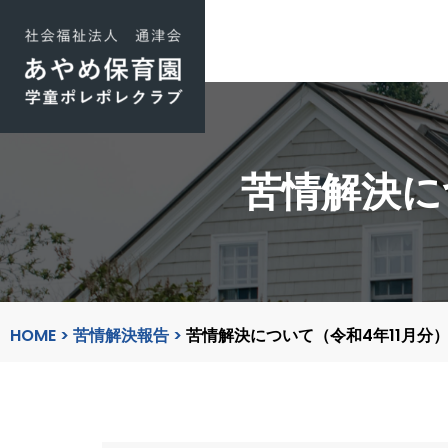
コ
ン
テ
ン
ツ
苦情解決に
へ
ス
キ
ッ
プ
HOME
>
苦情解決報告
>
苦情解決について（令和4年11月分